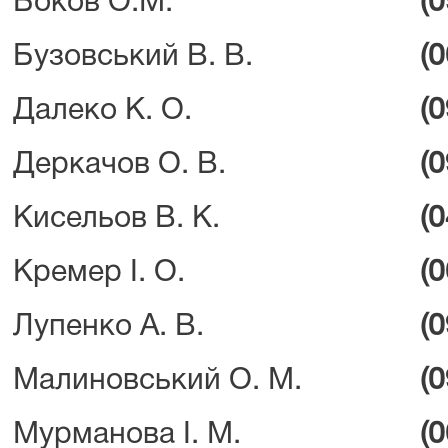
Боков О.М.
(
Бузовський В. В.
(
Далеко К. О.
(
Деркачов О. В.
(
Кисельов В. К.
(
Кремер І. О.
(
Лупенко А. В.
(
Малиновський О. М.
(
Мурманова І. М.
(