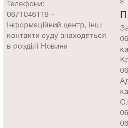
з 
Телефони:
П
0671046119 -
Інформаційний центр, інші
За
контакти суду знаходяться
0
в розділі Новини
к
К
0
Ад
к
Сл
0
06