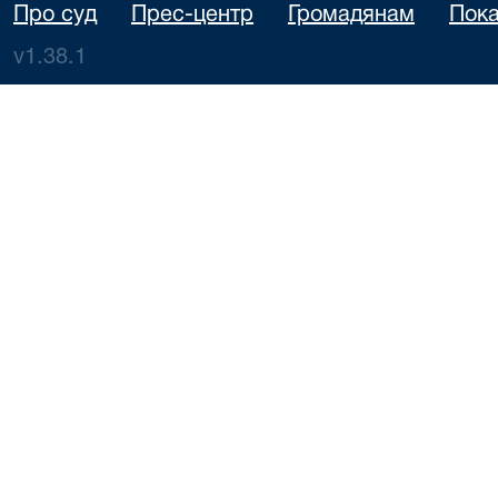
Про суд
Прес-центр
Громадянам
Пока
v1.38.1