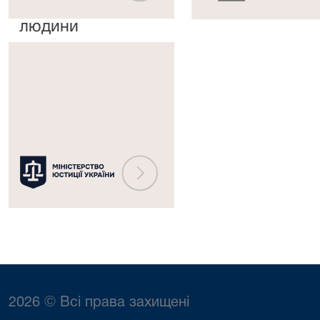
прав
рішень
людини
Міністерство
юстиції
України
2026 © Всі права захищені