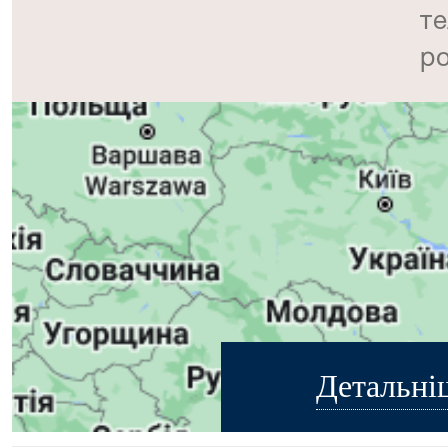
те
р
Детальні