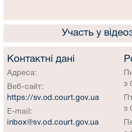
Участь у відео
Контактні дані
Р
Адреса:
П
з 
Веб-сайт:
https://sv.od.court.gov.ua
П
з 
E-mail:
inbox@sv.od.court.gov.ua
П